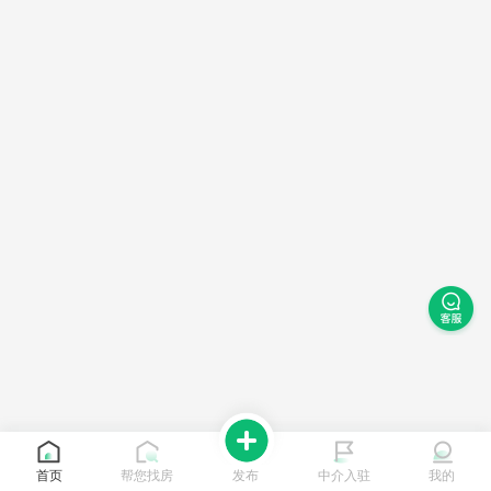
首页
帮您找房
发布
中介入驻
我的