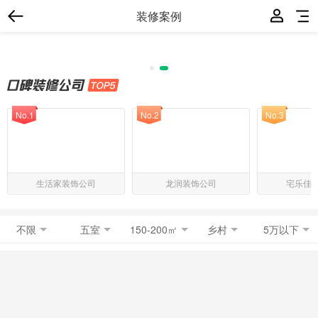
装修案例
No.1
No.2
No.3
生活家装饰公司
龙润装饰公司
宅乐佳
不限
五室
150-200㎡
乡村
5万以下