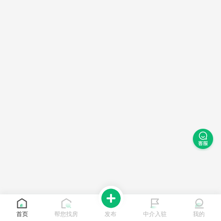
首页
帮您找房
发布
中介入驻
我的