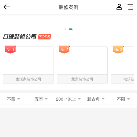
装修案例
No.1
No.2
No.3
生活家装饰公司
龙润装饰公司
宅乐佳
不限
五室
200㎡以上
新古典
不限