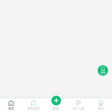
首页
帮您找房
发布
中介入驻
我的