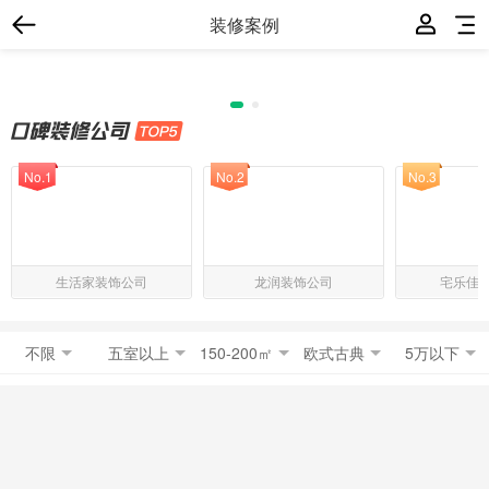
装修案例
No.1
No.2
No.3
生活家装饰公司
龙润装饰公司
宅乐佳
不限
五室以上
150-200㎡
欧式古典
5万以下