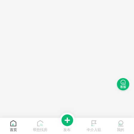
首页
帮您找房
发布
中介入驻
我的