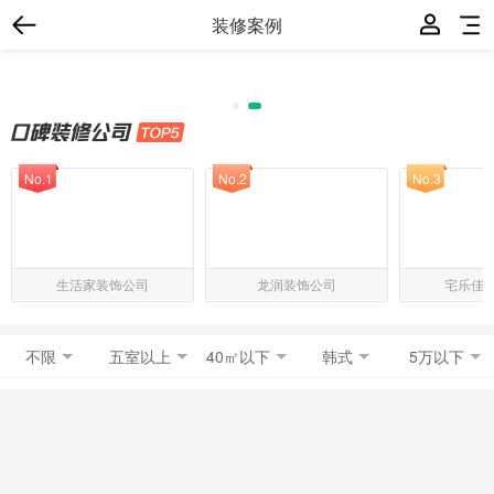
装修案例
No.1
No.2
No.3
生活家装饰公司
龙润装饰公司
宅乐佳
不限
五室以上
40㎡以下
韩式
5万以下