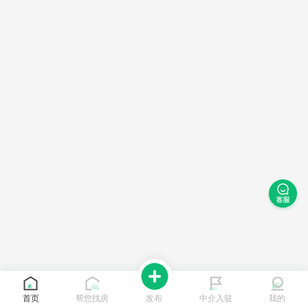
首页
帮您找房
发布
中介入驻
我的