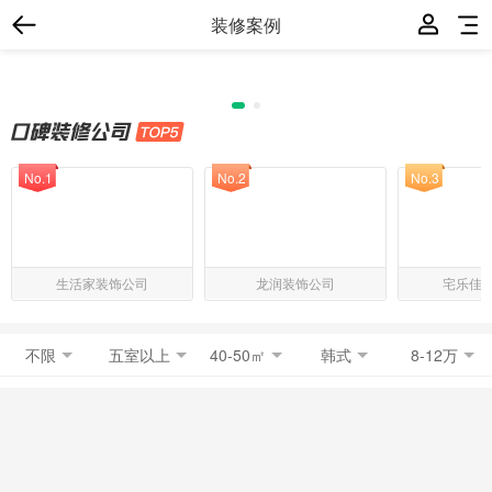
装修案例
No.1
No.2
No.3
生活家装饰公司
龙润装饰公司
宅乐佳
不限
五室以上
40-50㎡
韩式
8-12万