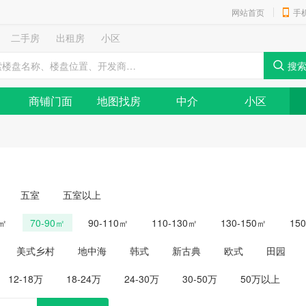
网站首页
手
二手房
出租房
小区
商铺门面
地图找房
中介
小区
五室
五室以上
0㎡
70-90㎡
90-110㎡
110-130㎡
130-150㎡
15
美式乡村
地中海
韩式
新古典
欧式
田园
12-18万
18-24万
24-30万
30-50万
50万以上