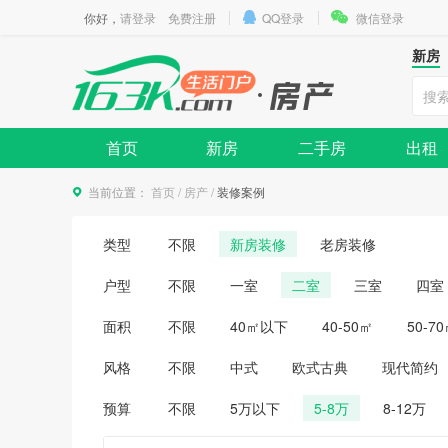
你好，
请登录
免费注册
QQ登录
微信登录
新房
首页
新房
二手房
出租
当前位置：
首页
/
房产
/
装修案例
类型
不限
新房装修
老房装修
户型
不限
一室
二室
三室
四室
面积
不限
40㎡以下
40-50㎡
50-7
风格
不限
中式
欧式古典
现代简约
预算
不限
5万以下
5-8万
8-12万