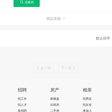
收起选项
默认排序
招聘
房产
相亲
找工作
新楼盘
找男友
找人才
出租房
找女友
发招聘
二手房
来加入