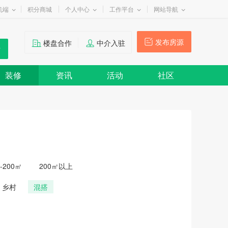
机端
积分商城
个人中心
工作平台
网站导航
发布房源
楼盘合作
中介入驻
装修
资讯
活动
社区
0-200㎡
200㎡以上
乡村
混搭