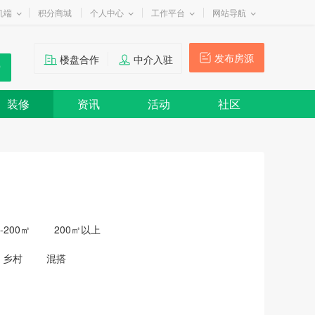
机端
积分商城
个人中心
工作平台
网站导航
发布房源
楼盘合作
中介入驻
装修
资讯
活动
社区
0-200㎡
200㎡以上
乡村
混搭