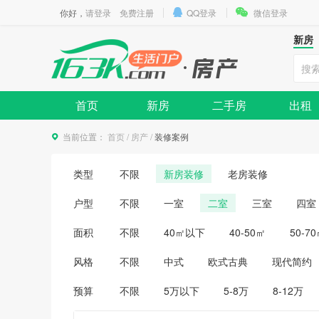
你好，
请登录
免费注册
QQ登录
微信登录
新房
首页
新房
二手房
出租
当前位置：
首页
/
房产
/
装修案例
类型
不限
新房装修
老房装修
户型
不限
一室
二室
三室
四室
面积
不限
40㎡以下
40-50㎡
50-7
风格
不限
中式
欧式古典
现代简约
预算
不限
5万以下
5-8万
8-12万