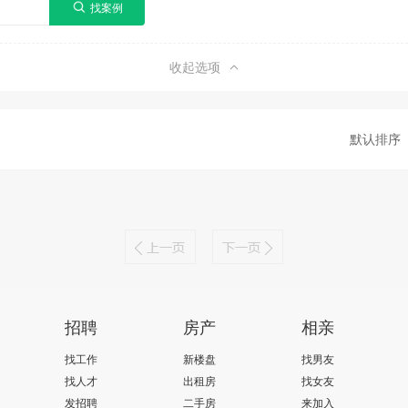
收起选项
默认排序
招聘
房产
相亲
找工作
新楼盘
找男友
找人才
出租房
找女友
发招聘
二手房
来加入