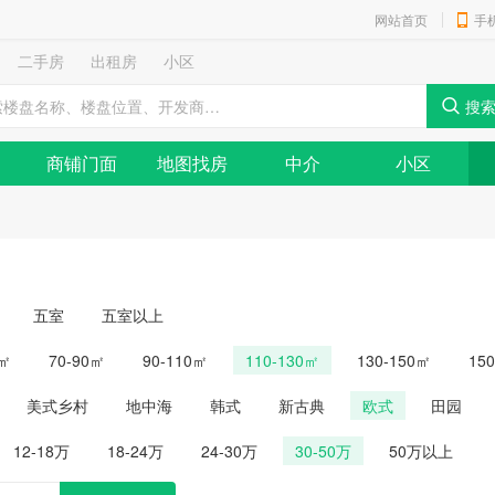
网站首页
手
二手房
出租房
小区
商铺门面
地图找房
中介
小区
五室
五室以上
0㎡
70-90㎡
90-110㎡
110-130㎡
130-150㎡
15
美式乡村
地中海
韩式
新古典
欧式
田园
12-18万
18-24万
24-30万
30-50万
50万以上