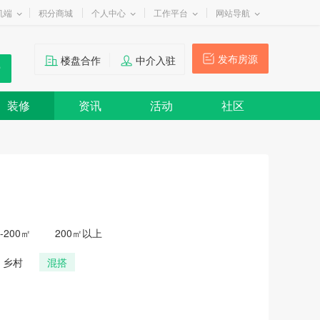
机端
积分商城
个人中心
工作平台
网站导航
发布房源
楼盘合作
中介入驻
装修
资讯
活动
社区
0-200㎡
200㎡以上
乡村
混搭