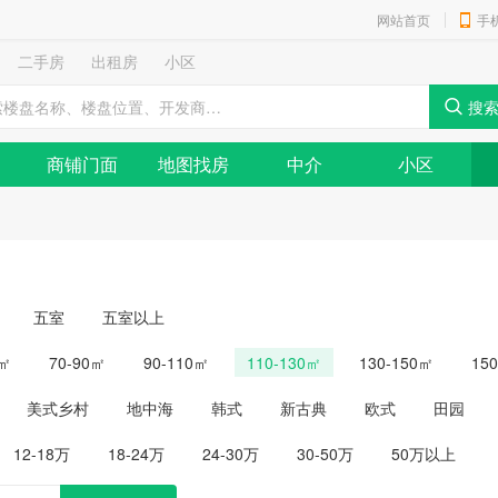
网站首页
手
二手房
出租房
小区
商铺门面
地图找房
中介
小区
五室
五室以上
0㎡
70-90㎡
90-110㎡
110-130㎡
130-150㎡
15
美式乡村
地中海
韩式
新古典
欧式
田园
12-18万
18-24万
24-30万
30-50万
50万以上