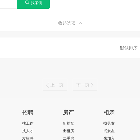
收起选项
默认排序
招聘
房产
相亲
找工作
新楼盘
找男友
找人才
出租房
找女友
发招聘
二手房
来加入