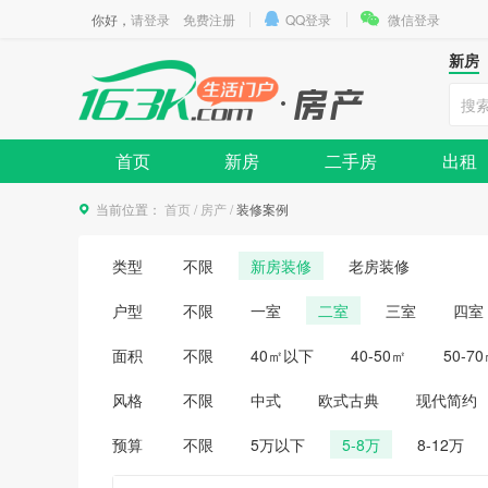
你好，
请登录
免费注册
QQ登录
微信登录
新房
首页
新房
二手房
出租
当前位置：
首页
/
房产
/
装修案例
类型
不限
新房装修
老房装修
户型
不限
一室
二室
三室
四室
面积
不限
40㎡以下
40-50㎡
50-7
风格
不限
中式
欧式古典
现代简约
预算
不限
5万以下
5-8万
8-12万