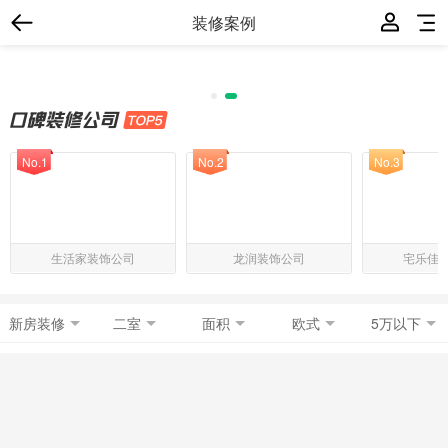
装修案例
No.1
No.2
No.3
生活家装饰公司
龙润装饰公司
宅乐佳
新房装修
二室
面积
欧式
5万以下