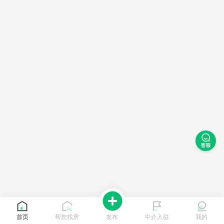
首页
帮您找房
发布
中介入驻
我的