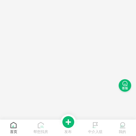
首页
帮您找房
发布
中介入驻
我的