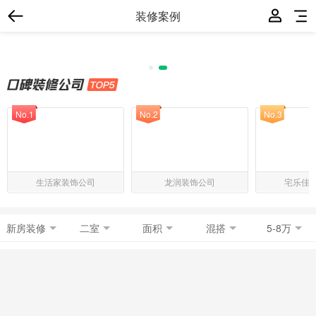
装修案例
No.1
No.2
No.3
生活家装饰公司
龙润装饰公司
宅乐佳
新房装修
二室
面积
混搭
5-8万