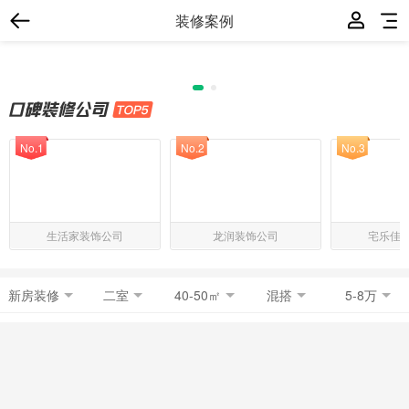
装修案例
No.1
No.2
No.3
生活家装饰公司
龙润装饰公司
宅乐佳
新房装修
二室
40-50㎡
混搭
5-8万