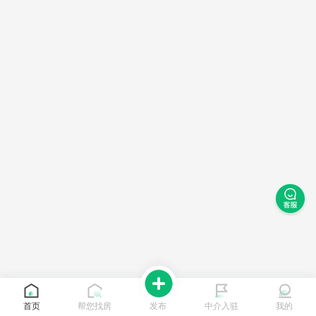
首页
帮您找房
发布
中介入驻
我的