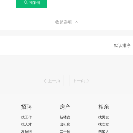
收起选项
默认排序
招聘
房产
相亲
找工作
新楼盘
找男友
找人才
出租房
找女友
发招聘
二手房
来加入