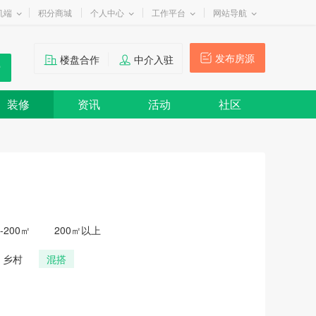
机端
积分商城
个人中心
工作平台
网站导航
发布房源
楼盘合作
中介入驻
装修
资讯
活动
社区
0-200㎡
200㎡以上
乡村
混搭