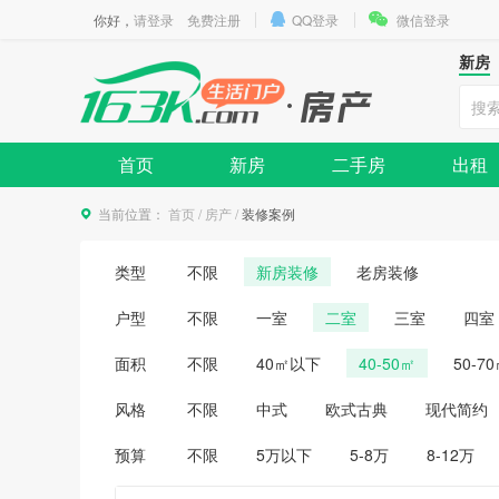
你好，
请登录
免费注册
QQ登录
微信登录
新房
首页
新房
二手房
出租
当前位置：
首页
/
房产
/
装修案例
类型
不限
新房装修
老房装修
户型
不限
一室
二室
三室
四室
面积
不限
40㎡以下
40-50㎡
50-7
风格
不限
中式
欧式古典
现代简约
预算
不限
5万以下
5-8万
8-12万