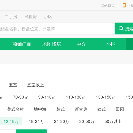
网站首页
手
二手房
出租房
小区
商铺门面
地图找房
中介
小区
五室
五室以上
0㎡
70-90㎡
90-110㎡
110-130㎡
130-150㎡
15
美式乡村
地中海
韩式
新古典
欧式
田园
12-18万
18-24万
24-30万
30-50万
50万以上