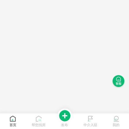
首页
帮您找房
发布
中介入驻
我的