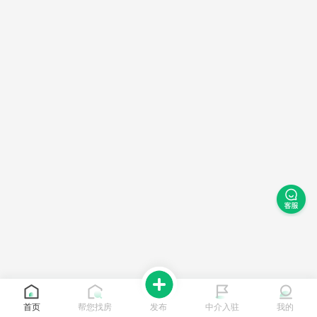
首页
帮您找房
发布
中介入驻
我的