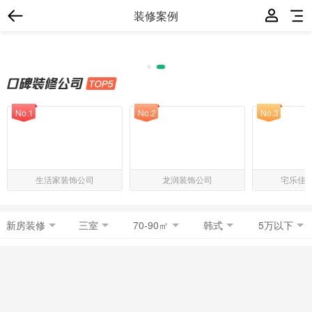
装修案例
No.1
No.2
No.3
生活家装饰公司
龙润装饰公司
宅乐佳
新房装修
三室
70-90㎡
韩式
5万以下