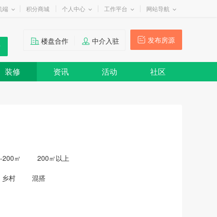
机端
积分商城
个人中心
工作平台
网站导航
发布房源
楼盘合作
中介入驻
装修
资讯
活动
社区
0-200㎡
200㎡以上
乡村
混搭