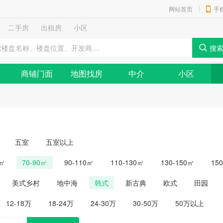
网站首页
手
二手房
出租房
小区
商铺门面
地图找房
中介
小区
五室
五室以上
0㎡
70-90㎡
90-110㎡
110-130㎡
130-150㎡
15
美式乡村
地中海
韩式
新古典
欧式
田园
12-18万
18-24万
24-30万
30-50万
50万以上