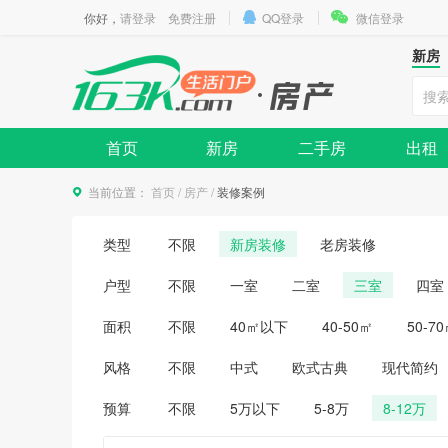
你好，
请登录
免费注册
QQ登录
微信登录
新房
首页
新房
二手房
出租
当前位置：
首页
/
房产
/
装修案例
类型
不限
新房装修
老房装修
户型
不限
一室
二室
三室
四室
面积
不限
40㎡以下
40-50㎡
50-7
风格
不限
中式
欧式古典
现代简约
预算
不限
5万以下
5-8万
8-12万