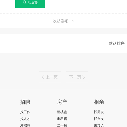
收起选项
默认排序
招聘
房产
相亲
找工作
新楼盘
找男友
找人才
出租房
找女友
发招聘
二手房
来加入