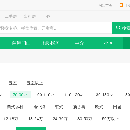
网站首页
手
二手房
出租房
小区
商铺门面
地图找房
中介
小区
五室
五室以上
0㎡
70-90㎡
90-110㎡
110-130㎡
130-150㎡
15
美式乡村
地中海
韩式
新古典
欧式
田园
12-18万
18-24万
24-30万
30-50万
50万以上