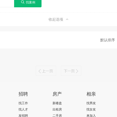
收起选项
默认排序
招聘
房产
相亲
找工作
新楼盘
找男友
找人才
出租房
找女友
发招聘
二手房
来加入