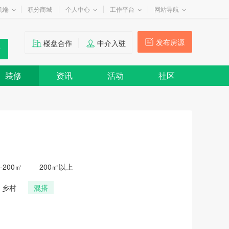
机端
积分商城
个人中心
工作平台
网站导航
发布房源
楼盘合作
中介入驻
装修
资讯
活动
社区
0-200㎡
200㎡以上
乡村
混搭