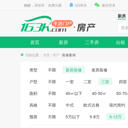
你好，
请登录
免费注册
QQ登录
微信登录
新房
首页
新房
二手房
出租
当前位置：
首页
/
房产
/
装修案例
类型
不限
新房装修
老房装修
户型
不限
一室
二室
三室
四室
面积
不限
40㎡以下
40-50㎡
50-7
风格
不限
中式
欧式古典
现代简约
预算
不限
5万以下
5-8万
8-12万