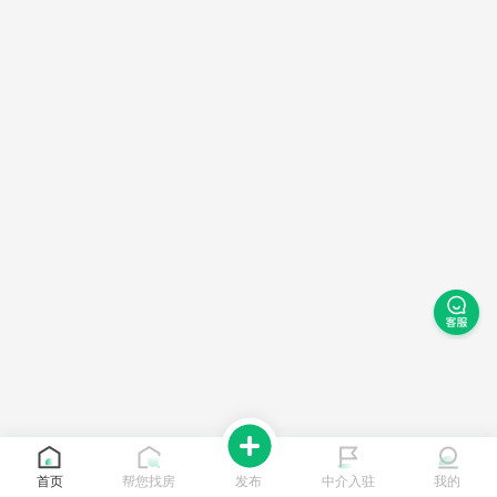
首页
帮您找房
发布
中介入驻
我的