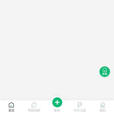
首页
帮您找房
发布
中介入驻
我的