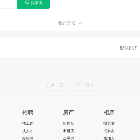
收起选项
默认排序
招聘
房产
相亲
找工作
新楼盘
找男友
找人才
出租房
找女友
发招聘
二手房
来加入