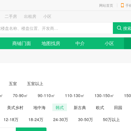
网站首页
手
二手房
出租房
小区
商铺门面
地图找房
中介
小区
五室
五室以上
0㎡
70-90㎡
90-110㎡
110-130㎡
130-150㎡
15
美式乡村
地中海
韩式
新古典
欧式
田园
12-18万
18-24万
24-30万
30-50万
50万以上