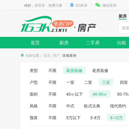
你好，
请登录
免费注册
QQ登录
微信登录
新房
首页
新房
二手房
出租
当前位置：
首页
/
房产
/
装修案例
类型
不限
新房装修
老房装修
户型
不限
一室
二室
三室
四室
面积
不限
40㎡以下
40-50㎡
50-7
风格
不限
中式
欧式古典
现代简约
预算
不限
5万以下
5-8万
8-12万