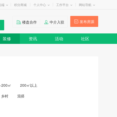
机端
积分商城
个人中心
工作平台
网站导航
发布房源
楼盘合作
中介入驻
装修
资讯
活动
社区
0-200㎡
200㎡以上
乡村
混搭