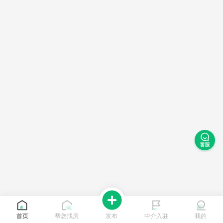
首页
帮您找房
发布
中介入驻
我的