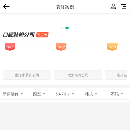
装修案例
No.1
No.2
No.3
生活家装饰公司
龙润装饰公司
宅乐佳
新房装修
四室
50-70㎡
韩式
不限