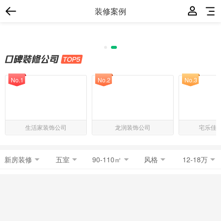
装修案例
No.1
No.2
No.3
生活家装饰公司
龙润装饰公司
宅乐佳
新房装修
五室
90-110㎡
风格
12-18万