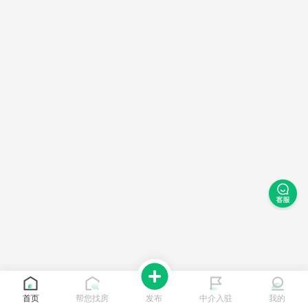
首页
帮您找房
发布
中介入驻
我的