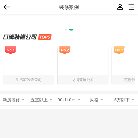
装修案例
No.1
No.2
No.3
生活家装饰公司
龙润装饰公司
宅乐佳
新房装修
五室以上
90-110㎡
风格
5万以下