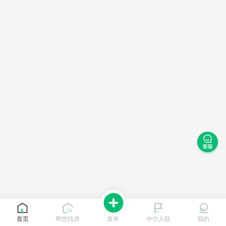
首页
帮您找房
发布
中介入驻
我的