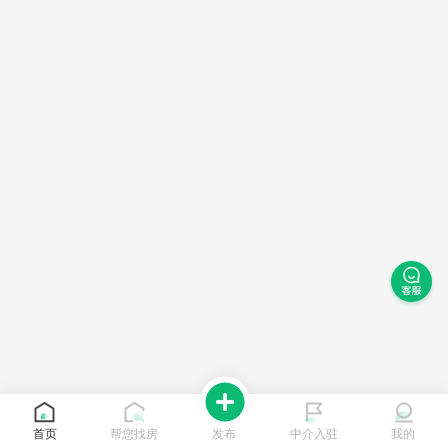
首页
帮您找房
发布
中介入驻
我的