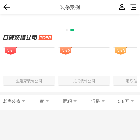
装修案例
No.1
No.2
No.3
生活家装饰公司
龙润装饰公司
宅乐佳
老房装修
二室
面积
混搭
5-8万