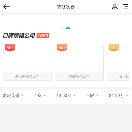
装修案例
No.1
No.2
No.3
生活家装饰公司
龙润装饰公司
宅乐佳
老房装修
二室
40-50㎡
不限
24-30万