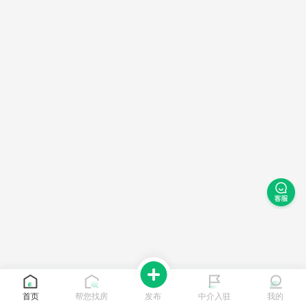
首页
帮您找房
发布
中介入驻
我的