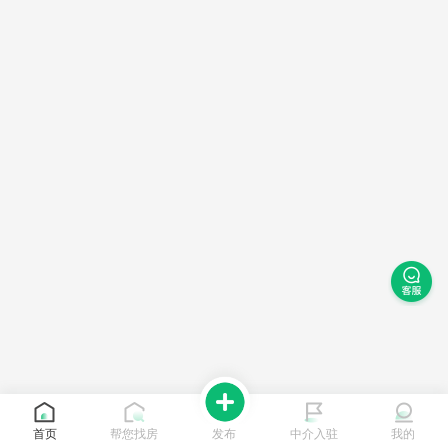
首页
帮您找房
发布
中介入驻
我的