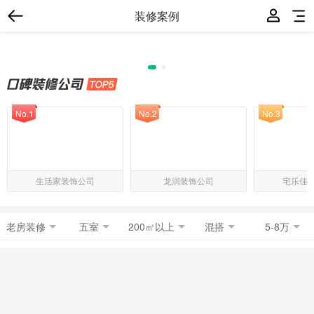
装修案例
No.1
No.2
No.3
生活家装饰公司
龙润装饰公司
宅乐佳
老房装修
五室
200㎡以上
混搭
5-8万