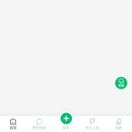
首页
帮您找房
发布
中介入驻
我的