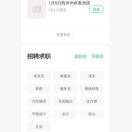
1月5日西岸华府看房团
报名
19人已报名
周末灿邦广场看房团
查看更多
报名
16人已报名
招聘求职
发职位
写简历
重阳节周末首开智慧社看房团
报名
11人已报名
营业员
收银员
保安
厨师
服务员
网络销售
七夕 - 浓情七月浪漫相约大型
相亲大会
汽车修理
美容顾问
足疗师
报名
10人已报名
平面设计
会计
前台
碧桂园高档别墅看房团
文员
报名