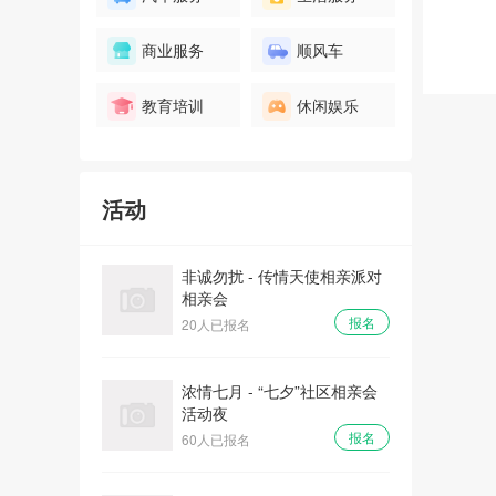
爱情初体验 - “心有灵犀、姻缘
商业服务
顺风车
一线牵”相亲会
报名
32人已报名
教育培训
休闲娱乐
全城热恋 - 庙会遇到爱大型相
亲主体派对
活动
报名
100人已报名
非诚勿扰 - 传情天使相亲派对
相亲会
报名
20人已报名
浓情七月 - “七夕”社区相亲会
活动夜
报名
60人已报名