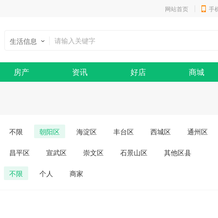
网站首页
手
生活信息
房产
资讯
好店
商城
不限
朝阳区
海淀区
丰台区
西城区
通州区
昌平区
宣武区
崇文区
石景山区
其他区县
不限
个人
商家