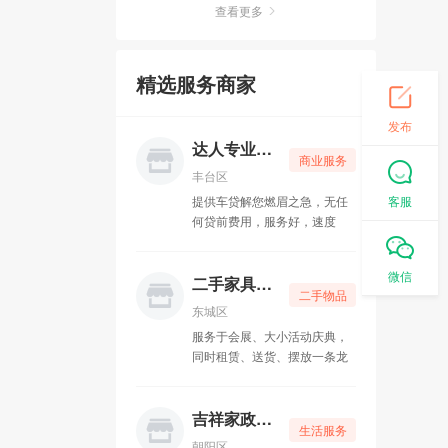
查看更多
卡普朗格盛世科技
05-10
精选服务商家
京派通二手车行
05-10
发布
碌生家政
05-10
达人专业贷款
商业服务
家济律所
05-10
丰台区
客服
提供车贷解您燃眉之急，无任
挚诚博大教育
05-10
何贷前费用，服务好，速度
快，当时‌‌放款，公司只做资金
明图新视文化传媒
05-10
批发，固定点位，保证全北
微信
京，所有贷款都是先息后本，
二手家具回收
二手物品
还款无压力
俊超车行
05-10
东城区
服务于会展、大小活动庆典，
润泽幽居瑜伽
05-15
同时租赁、送货、摆放一条龙
家具租赁服务公司，凭借质优
乐舞者舞蹈
05-15
价廉的产品优质服务，受到广
大客户的认可和肯定。
吉祥家政保洁
生活服务
工商注册一条龙
05-15
朝阳区