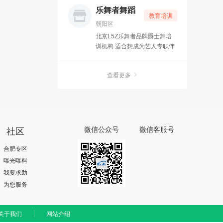
生真正领略瑜伽真谛，走进瑜
乐舞者舞蹈
教育培训
伽身心灵的修行。当然一个月
朝阳区
的学习之后，还需要以后更精
北京L5Z乐舞者品牌爵士舞培
进的习练，才能真正成为一名
训机构 适合想成为艺人专职伴
合格的瑜伽分享者。
舞，舞蹈演员。想就职舞蹈行
业的。或有理想自己创办舞社
查看更多
的舞者！均可报此班，颁发国
家承认教练证书 专业班优秀学
员推荐就业
社区
微信公众号
微信客服号
合肥专区
曝光曝料
我要求助
为您服务
关于我们
网站介绍