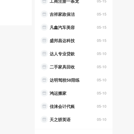
工商注册一条龙
05-15
吉祥家政保洁
05-15
凡鑫汽车美容
05-15
盛邦昌达科技
05-15
达人专业贷款
05-10
二手家具回收
05-10
达明驾校58陪练
05-10
鸿运搬家
05-10
佳涞会计代账
05-10
天之骄英语
05-10
原生态农家乐
05-10