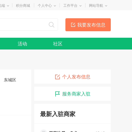
机端
积分商城
个人中心
工作平台
网站导航
我要发布信息
活动
社区
个人发布信息
东城区
服务商家入驻
俊超车行
05-10
润泽幽居瑜伽
05-15
最新入驻商家
乐舞者舞蹈
05-15