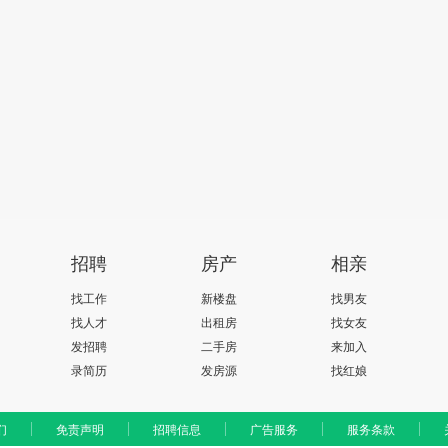
招聘
房产
相亲
找工作
新楼盘
找男友
找人才
出租房
找女友
发招聘
二手房
来加入
录简历
发房源
找红娘
们
免责声明
招聘信息
广告服务
服务条款