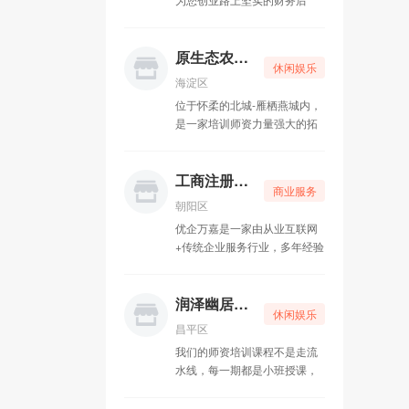
盾，为您解决公司经营中遇到
的各种财税问题。我们秉承“己
欲立而立人，己欲达而达人”的
原生态农家乐
休闲娱乐
经营理念，先人后己，共创共
海淀区
赢。
位于怀柔的北城-雁栖燕城内，
是一家培训师资力量强大的拓
展公司，致力于为广大客户量
身定制团建、集体娱乐休闲、
户外及室内拓展训练活动。
工商注册一条龙
商业服务
朝阳区
优企万嘉是一家由从业互联网
+传统企业服务行业，多年经验
团队亲力打造，专注为中小微
企业提供工商代理、财税记
账、资质申请、知识产权等企
润泽幽居瑜伽
休闲娱乐
业全生命周期的一站式企业服
昌平区
务公司。
我们的师资培训课程不是走流
水线，每一期都是小班授课，
老师带着传承的理念，关注每
一位学生，精心培育，引领学