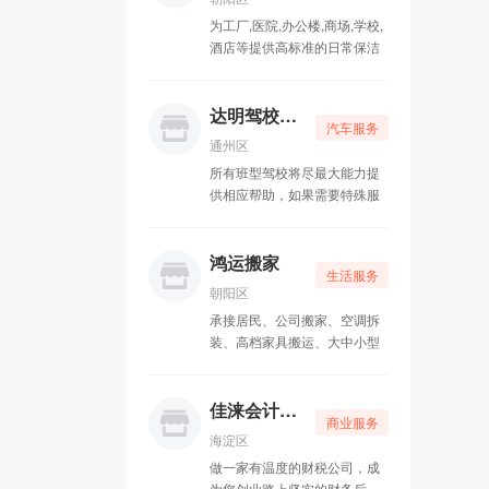
为工厂,医院,办公楼,商场,学校,
吉祥家政保洁
05-15
酒店等提供高标准的日常保洁
服务。及地毯清洁、大型工地
凡鑫汽车美容
05-15
开荒、地板打蜡、皮革清洗、
各类场所消毒，专业大楼外墙
达明驾校58陪练
汽车服务
盛邦昌达科技
05-15
清洗，石材翻新、高空刷漆、
通州区
等业务
所有班型驾校将尽最大能力提
达人专业贷款
05-10
供相应帮助，如果需要特殊服
务事项可电话直接联系驾校负
二手家具回收
05-10
责人。温馨提示：可分期付款
首付1000元零利率，科目一考
鸿运搬家
达明驾校58陪练
05-10
生活服务
试当天补齐尾款，可开具驾校
朝阳区
正规发票
承接居民、公司搬家、空调拆
鸿运搬家
05-10
装、高档家具搬运、大中小型
企业搬家、搬厂、搬公司、搬
机械、搬钢琴等搬运业务，有
大小货车出租，长短途运输，
佳涞会计代账
商业服务
车辆丰富，贴心服务，价格更
海淀区
贴心！恭候你的来电！
做一家有温度的财税公司，成
为您创业路上坚实的财务后