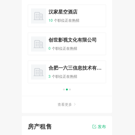
10人已报名
料店
汉家星空酒店
吉
10
个职位正在热招
0
个
爱情初体验 - “心有灵犀、姻缘
一线牵”相亲会
报名
32人已报名
咖啡之翼品牌管理有限公司
创世影视文化有限公司
链
0
个职位正在热招
6
个
全城热恋 - 庙会遇到爱大型相
亲主体派对
整形
合肥一六三信息技术有限公司
花
报名
100人已报名
3
个职位正在热招
5
个
非诚勿扰 - 传情天使相亲派对
相亲会
报名
20人已报名
查看更多
房产租售
发布