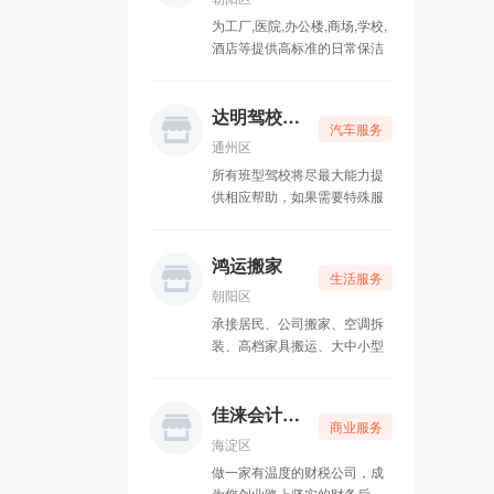
为工厂,医院,办公楼,商场,学校,
吉祥家政保洁
05-15
酒店等提供高标准的日常保洁
服务。及地毯清洁、大型工地
凡鑫汽车美容
05-15
开荒、地板打蜡、皮革清洗、
各类场所消毒，专业大楼外墙
达明驾校58陪练
汽车服务
盛邦昌达科技
05-15
清洗，石材翻新、高空刷漆、
通州区
等业务
所有班型驾校将尽最大能力提
达人专业贷款
05-10
供相应帮助，如果需要特殊服
务事项可电话直接联系驾校负
二手家具回收
05-10
责人。温馨提示：可分期付款
首付1000元零利率，科目一考
鸿运搬家
达明驾校58陪练
05-10
生活服务
试当天补齐尾款，可开具驾校
朝阳区
正规发票
承接居民、公司搬家、空调拆
鸿运搬家
05-10
装、高档家具搬运、大中小型
企业搬家、搬厂、搬公司、搬
机械、搬钢琴等搬运业务，有
大小货车出租，长短途运输，
佳涞会计代账
商业服务
车辆丰富，贴心服务，价格更
海淀区
贴心！恭候你的来电！
做一家有温度的财税公司，成
为您创业路上坚实的财务后