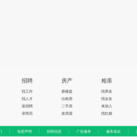
招聘
房产
相亲
找工作
新楼盘
找男友
找人才
出租房
找女友
发招聘
二手房
来加入
录简历
发房源
找红娘
们
免责声明
招聘信息
广告服务
服务条款