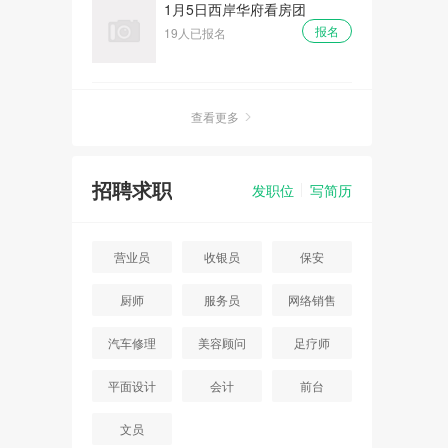
1月5日西岸华府看房团
报名
19人已报名
周末灿邦广场看房团
查看更多
报名
16人已报名
招聘求职
发职位
写简历
重阳节周末首开智慧社看房团
报名
11人已报名
营业员
收银员
保安
厨师
服务员
网络销售
七夕 - 浓情七月浪漫相约大型
相亲大会
汽车修理
美容顾问
足疗师
报名
10人已报名
平面设计
会计
前台
碧桂园高档别墅看房团
文员
报名