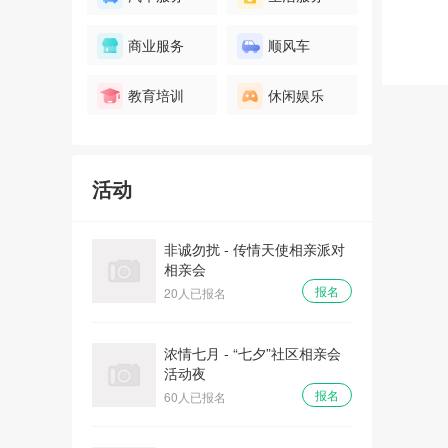
爱情初体验 - “心有灵犀、姻缘
商业服务
顺风车
一线牵”相亲会
报名
32人已报名
教育培训
休闲娱乐
全城热恋 - 庙会遇到爱大型相
亲主体派对
活动
报名
100人已报名
非诚勿扰 - 传情天使相亲派对
相亲会
报名
20人已报名
浓情七月 - “七夕”社区相亲会
活动夜
报名
60人已报名