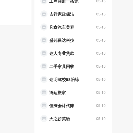
工商注册一条龙
05-15
吉祥家政保洁
05-15
凡鑫汽车美容
05-15
盛邦昌达科技
05-15
达人专业贷款
05-10
二手家具回收
05-10
达明驾校58陪练
05-10
鸿运搬家
05-10
佳涞会计代账
05-10
天之骄英语
05-10
原生态农家乐
05-10