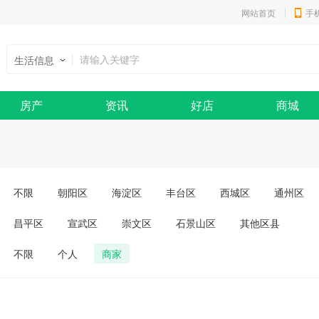
网站首页
手
生活信息
房产
资讯
好店
商城
不限
朝阳区
海淀区
丰台区
西城区
通州区
昌平区
宣武区
崇文区
石景山区
其他区县
不限
个人
商家