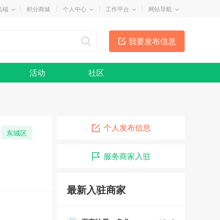
机端
积分商城
个人中心
工作平台
网站导航
我要发布信息
活动
社区
个人发布信息
东城区
服务商家入驻
俊超车行
05-10
润泽幽居瑜伽
05-15
最新入驻商家
乐舞者舞蹈
05-15