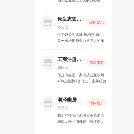
盾，为您解决公司经营中遇到
的各种财税问题。我们秉承“己
欲立而立人，己欲达而达人”的
原生态农家乐
休闲娱乐
经营理念，先人后己，共创共
海淀区
赢。
位于怀柔的北城-雁栖燕城内，
是一家培训师资力量强大的拓
展公司，致力于为广大客户量
身定制团建、集体娱乐休闲、
户外及室内拓展训练活动。
工商注册一条龙
商业服务
朝阳区
优企万嘉是一家由从业互联网
+传统企业服务行业，多年经验
团队亲力打造，专注为中小微
企业提供工商代理、财税记
账、资质申请、知识产权等企
润泽幽居瑜伽
休闲娱乐
业全生命周期的一站式企业服
昌平区
务公司。
我们的师资培训课程不是走流
水线，每一期都是小班授课，
老师带着传承的理念，关注每
一位学生，精心培育，引领学