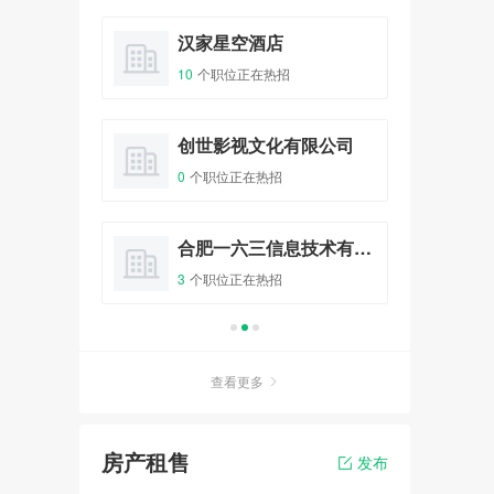
10人已报名
料店
汉家星空酒店
吉
10
个职位正在热招
0
个
爱情初体验 - “心有灵犀、姻缘
一线牵”相亲会
报名
32人已报名
咖啡之翼品牌管理有限公司
创世影视文化有限公司
链
0
个职位正在热招
6
个
全城热恋 - 庙会遇到爱大型相
亲主体派对
整形
合肥一六三信息技术有限公司
花
报名
100人已报名
3
个职位正在热招
5
个
非诚勿扰 - 传情天使相亲派对
相亲会
报名
20人已报名
查看更多
房产租售
发布