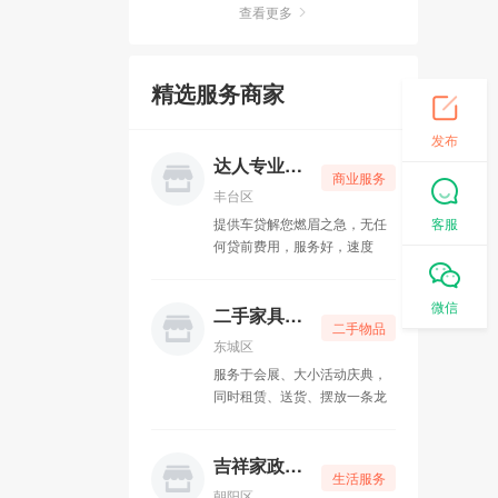
查看更多
卡普朗格盛世科技
05-10
精选服务商家
京派通二手车行
05-10
发布
碌生家政
05-10
达人专业贷款
商业服务
家济律所
05-10
丰台区
客服
提供车贷解您燃眉之急，无任
挚诚博大教育
05-10
何贷前费用，服务好，速度
快，当时‌‌放款，公司只做资金
明图新视文化传媒
05-10
批发，固定点位，保证全北
微信
京，所有贷款都是先息后本，
二手家具回收
二手物品
还款无压力
俊超车行
05-10
东城区
服务于会展、大小活动庆典，
润泽幽居瑜伽
05-15
同时租赁、送货、摆放一条龙
家具租赁服务公司，凭借质优
乐舞者舞蹈
05-15
价廉的产品优质服务，受到广
大客户的认可和肯定。
吉祥家政保洁
生活服务
工商注册一条龙
05-15
朝阳区