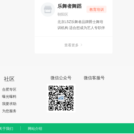
生真正领略瑜伽真谛，走进瑜
乐舞者舞蹈
教育培训
伽身心灵的修行。当然一个月
朝阳区
的学习之后，还需要以后更精
北京L5Z乐舞者品牌爵士舞培
进的习练，才能真正成为一名
训机构 适合想成为艺人专职伴
合格的瑜伽分享者。
舞，舞蹈演员。想就职舞蹈行
业的。或有理想自己创办舞社
查看更多
的舞者！均可报此班，颁发国
家承认教练证书 专业班优秀学
员推荐就业
社区
微信公众号
微信客服号
合肥专区
曝光曝料
我要求助
为您服务
关于我们
网站介绍