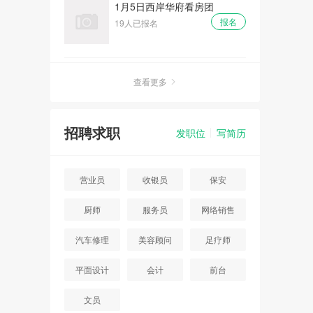
1月5日西岸华府看房团
报名
19人已报名
周末灿邦广场看房团
查看更多
报名
16人已报名
招聘求职
发职位
写简历
重阳节周末首开智慧社看房团
报名
11人已报名
营业员
收银员
保安
厨师
服务员
网络销售
七夕 - 浓情七月浪漫相约大型
相亲大会
汽车修理
美容顾问
足疗师
报名
10人已报名
平面设计
会计
前台
碧桂园高档别墅看房团
文员
报名