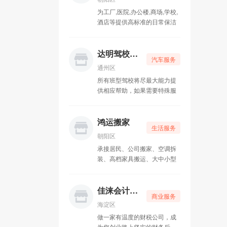
为工厂,医院,办公楼,商场,学校,
吉祥家政保洁
05-15
酒店等提供高标准的日常保洁
服务。及地毯清洁、大型工地
凡鑫汽车美容
05-15
开荒、地板打蜡、皮革清洗、
各类场所消毒，专业大楼外墙
达明驾校58陪练
汽车服务
盛邦昌达科技
05-15
清洗，石材翻新、高空刷漆、
通州区
等业务
所有班型驾校将尽最大能力提
达人专业贷款
05-10
供相应帮助，如果需要特殊服
务事项可电话直接联系驾校负
二手家具回收
05-10
责人。温馨提示：可分期付款
首付1000元零利率，科目一考
鸿运搬家
达明驾校58陪练
05-10
生活服务
试当天补齐尾款，可开具驾校
朝阳区
正规发票
承接居民、公司搬家、空调拆
鸿运搬家
05-10
装、高档家具搬运、大中小型
企业搬家、搬厂、搬公司、搬
机械、搬钢琴等搬运业务，有
大小货车出租，长短途运输，
佳涞会计代账
商业服务
车辆丰富，贴心服务，价格更
海淀区
贴心！恭候你的来电！
做一家有温度的财税公司，成
为您创业路上坚实的财务后