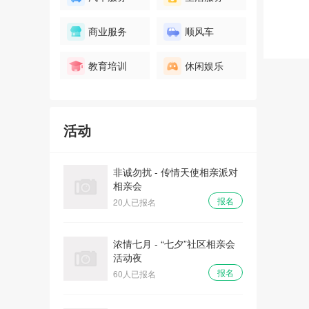
爱情初体验 - “心有灵犀、姻缘
商业服务
顺风车
一线牵”相亲会
报名
32人已报名
教育培训
休闲娱乐
全城热恋 - 庙会遇到爱大型相
亲主体派对
活动
报名
100人已报名
非诚勿扰 - 传情天使相亲派对
相亲会
报名
20人已报名
浓情七月 - “七夕”社区相亲会
活动夜
报名
60人已报名