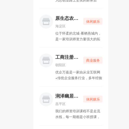
盾，为您解决公司经营中遇到
的各种财税问题。我们秉承“己
欲立而立人，己欲达而达人”的
原生态农家乐
休闲娱乐
经营理念，先人后己，共创共
海淀区
赢。
位于怀柔的北城-雁栖燕城内，
是一家培训师资力量强大的拓
展公司，致力于为广大客户量
身定制团建、集体娱乐休闲、
户外及室内拓展训练活动。
工商注册一条龙
商业服务
朝阳区
优企万嘉是一家由从业互联网
+传统企业服务行业，多年经验
团队亲力打造，专注为中小微
企业提供工商代理、财税记
账、资质申请、知识产权等企
润泽幽居瑜伽
休闲娱乐
业全生命周期的一站式企业服
昌平区
务公司。
我们的师资培训课程不是走流
水线，每一期都是小班授课，
老师带着传承的理念，关注每
一位学生，精心培育，引领学