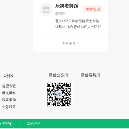
生真正领略瑜伽真谛，走进瑜
乐舞者舞蹈
教育培训
伽身心灵的修行。当然一个月
朝阳区
的学习之后，还需要以后更精
北京L5Z乐舞者品牌爵士舞培
进的习练，才能真正成为一名
训机构 适合想成为艺人专职伴
合格的瑜伽分享者。
舞，舞蹈演员。想就职舞蹈行
业的。或有理想自己创办舞社
查看更多
的舞者！均可报此班，颁发国
家承认教练证书 专业班优秀学
员推荐就业
社区
微信公众号
微信客服号
合肥专区
曝光曝料
我要求助
为您服务
关于我们
网站介绍