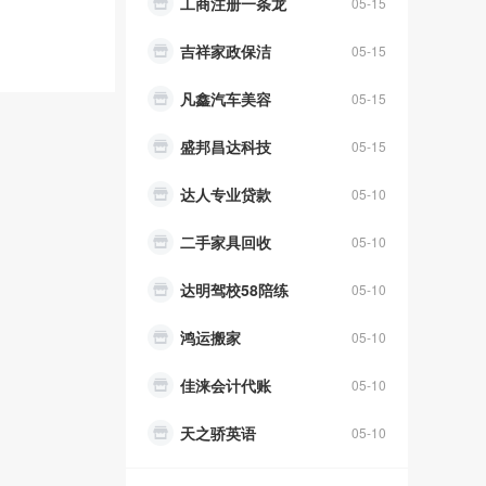
工商注册一条龙
05-15
吉祥家政保洁
05-15
凡鑫汽车美容
05-15
盛邦昌达科技
05-15
达人专业贷款
05-10
二手家具回收
05-10
达明驾校58陪练
05-10
鸿运搬家
05-10
佳涞会计代账
05-10
天之骄英语
05-10
原生态农家乐
05-10