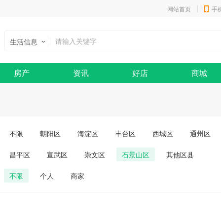
网站首页
手
生活信息
房产
资讯
好店
商城
不限
朝阳区
海淀区
丰台区
西城区
通州区
昌平区
宣武区
崇文区
石景山区
其他区县
不限
个人
商家