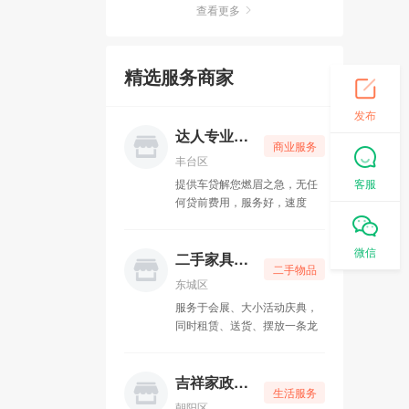
查看更多
卡普朗格盛世科技
05-10
精选服务商家
京派通二手车行
05-10
发布
碌生家政
05-10
达人专业贷款
商业服务
家济律所
05-10
丰台区
客服
提供车贷解您燃眉之急，无任
挚诚博大教育
05-10
何贷前费用，服务好，速度
快，当时‌‌放款，公司只做资金
明图新视文化传媒
05-10
批发，固定点位，保证全北
微信
京，所有贷款都是先息后本，
二手家具回收
二手物品
还款无压力
俊超车行
05-10
东城区
服务于会展、大小活动庆典，
润泽幽居瑜伽
05-15
同时租赁、送货、摆放一条龙
家具租赁服务公司，凭借质优
乐舞者舞蹈
05-15
价廉的产品优质服务，受到广
大客户的认可和肯定。
吉祥家政保洁
生活服务
工商注册一条龙
05-15
朝阳区