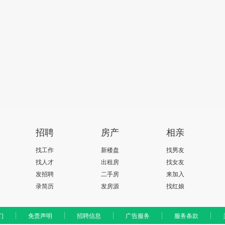
招聘
房产
相亲
找工作
新楼盘
找男友
找人才
出租房
找女友
发招聘
二手房
来加入
录简历
发房源
找红娘
们
免责声明
招聘信息
广告服务
服务条款