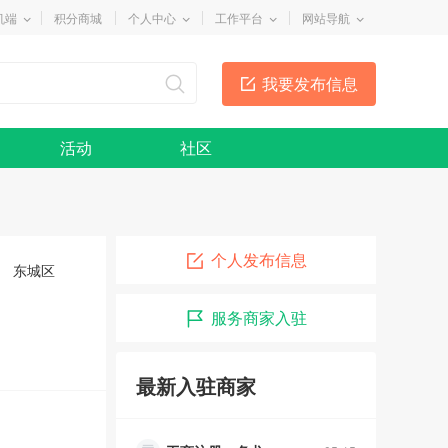
机端
积分商城
个人中心
工作平台
网站导航
我要发布信息
活动
社区
个人发布信息
东城区
服务商家入驻
俊超车行
05-10
润泽幽居瑜伽
05-15
最新入驻商家
乐舞者舞蹈
05-15