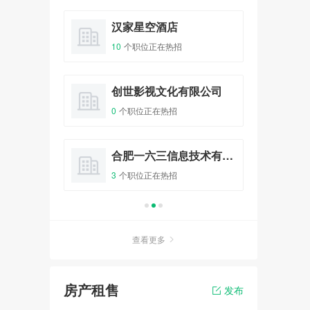
10人已报名
料店
汉家星空酒店
吉
10
个职位正在热招
0
个
爱情初体验 - “心有灵犀、姻缘
一线牵”相亲会
报名
32人已报名
咖啡之翼品牌管理有限公司
创世影视文化有限公司
链
0
个职位正在热招
6
个
全城热恋 - 庙会遇到爱大型相
亲主体派对
整形
合肥一六三信息技术有限公司
花
报名
100人已报名
3
个职位正在热招
5
个
非诚勿扰 - 传情天使相亲派对
相亲会
报名
20人已报名
查看更多
房产租售
发布