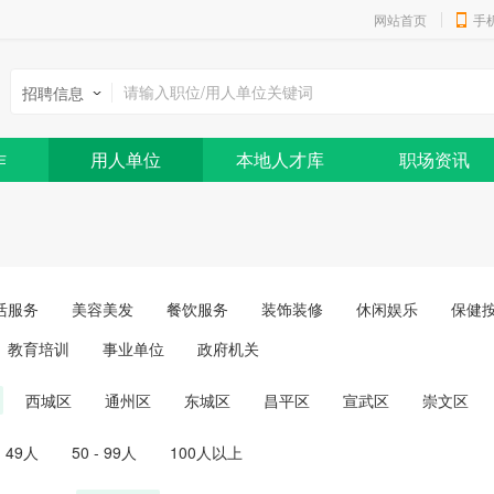
网站首页
手
招聘信息
作
用人单位
本地人才库
职场资讯
活服务
美容美发
餐饮服务
装饰装修
休闲娱乐
保健
教育培训
事业单位
政府机关
西城区
通州区
东城区
昌平区
宣武区
崇文区
- 49人
50 - 99人
100人以上