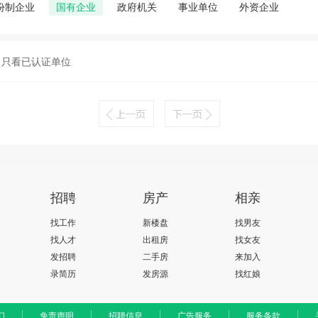
份制企业
国有企业
政府机关
事业单位
外资企业
只看已认证单位
招聘
房产
相亲
找工作
新楼盘
找男友
找人才
出租房
找女友
发招聘
二手房
来加入
录简历
发房源
找红娘
们
免责声明
招聘信息
广告服务
服务条款