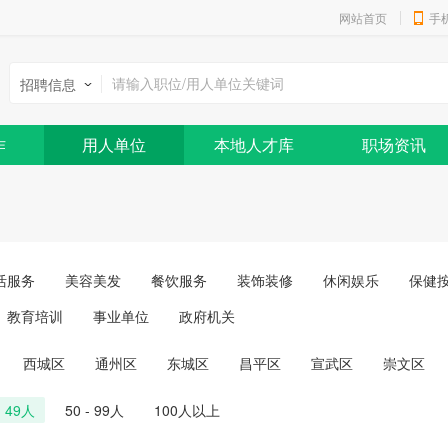
网站首页
手
招聘信息
作
用人单位
本地人才库
职场资讯
活服务
美容美发
餐饮服务
装饰装修
休闲娱乐
保健
教育培训
事业单位
政府机关
西城区
通州区
东城区
昌平区
宣武区
崇文区
- 49人
50 - 99人
100人以上