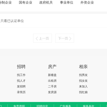
份制企业
国有企业
政府机关
事业单位
外资企业
只看已认证单位
招聘
房产
相亲
找工作
新楼盘
找男友
找人才
出租房
找女友
发招聘
二手房
来加入
录简历
发房源
找红娘
们
免责声明
招聘信息
广告服务
服务条款