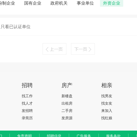
份制企业
国有企业
政府机关
事业单位
外资企业
只看已认证单位
招聘
房产
相亲
找工作
新楼盘
找男友
找人才
出租房
找女友
发招聘
二手房
来加入
录简历
发房源
找红娘
们
免责声明
招聘信息
广告服务
服务条款