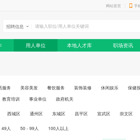
网站首页
手
招聘信息
作
用人单位
本地人才库
职场资讯
活服务
美容美发
餐饮服务
装饰装修
休闲娱乐
保健
教育培训
事业单位
政府机关
西城区
通州区
东城区
昌平区
宣武区
崇文区
- 49人
50 - 99人
100人以上