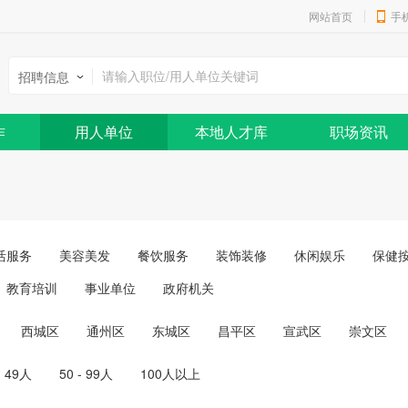
网站首页
手
招聘信息
作
用人单位
本地人才库
职场资讯
活服务
美容美发
餐饮服务
装饰装修
休闲娱乐
保健
教育培训
事业单位
政府机关
西城区
通州区
东城区
昌平区
宣武区
崇文区
- 49人
50 - 99人
100人以上