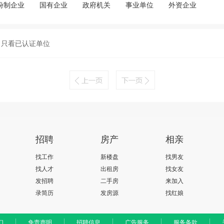
份制企业
国有企业
政府机关
事业单位
外资企业
只看已认证单位
招聘
房产
相亲
找工作
新楼盘
找男友
找人才
出租房
找女友
发招聘
二手房
来加入
录简历
发房源
找红娘
们
免责声明
招聘信息
广告服务
服务条款