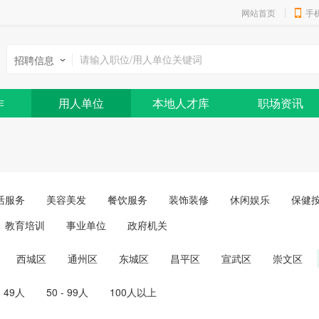
网站首页
手
招聘信息
作
用人单位
本地人才库
职场资讯
活服务
美容美发
餐饮服务
装饰装修
休闲娱乐
保健
教育培训
事业单位
政府机关
西城区
通州区
东城区
昌平区
宣武区
崇文区
- 49人
50 - 99人
100人以上