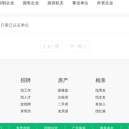
份制企业
国有企业
政府机关
事业单位
外资企业
只看已认证单位
招聘
房产
相亲
找工作
新楼盘
找男友
找人才
出租房
找女友
发招聘
二手房
来加入
录简历
发房源
找红娘
们
免责声明
招聘信息
广告服务
服务条款