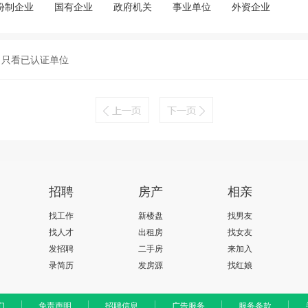
份制企业
国有企业
政府机关
事业单位
外资企业
只看已认证单位
招聘
房产
相亲
找工作
新楼盘
找男友
找人才
出租房
找女友
发招聘
二手房
来加入
录简历
发房源
找红娘
们
免责声明
招聘信息
广告服务
服务条款