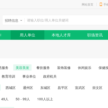
网站首页
手
招聘信息
作
用人单位
本地人才库
职场资讯
活服务
美容美发
餐饮服务
装饰装修
休闲娱乐
保健
教育培训
事业单位
政府机关
西城区
通州区
东城区
昌平区
宣武区
崇文区
- 49人
50 - 99人
100人以上