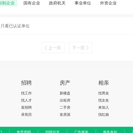
份制企业
国有企业
政府机关
事业单位
外资企业
只看已认证单位
招聘
房产
相亲
找工作
新楼盘
找男友
找人才
出租房
找女友
发招聘
二手房
来加入
录简历
发房源
找红娘
们
免责声明
招聘信息
广告服务
服务条款