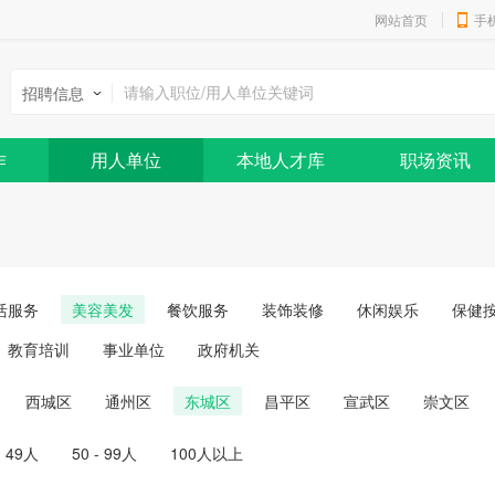
网站首页
手
招聘信息
作
用人单位
本地人才库
职场资讯
活服务
美容美发
餐饮服务
装饰装修
休闲娱乐
保健
教育培训
事业单位
政府机关
西城区
通州区
东城区
昌平区
宣武区
崇文区
- 49人
50 - 99人
100人以上