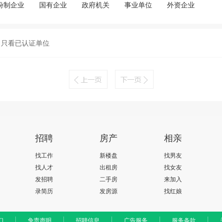
份制企业
国有企业
政府机关
事业单位
外资企业
只看已认证单位
招聘
房产
相亲
找工作
新楼盘
找男友
找人才
出租房
找女友
发招聘
二手房
来加入
录简历
发房源
找红娘
们
免责声明
招聘信息
广告服务
服务条款