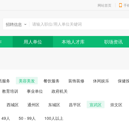
网站首页
手
招聘信息
作
用人单位
本地人才库
职场资讯
活服务
美容美发
餐饮服务
装饰装修
休闲娱乐
保健
教育培训
事业单位
政府机关
西城区
通州区
东城区
昌平区
宣武区
崇文区
- 49人
50 - 99人
100人以上