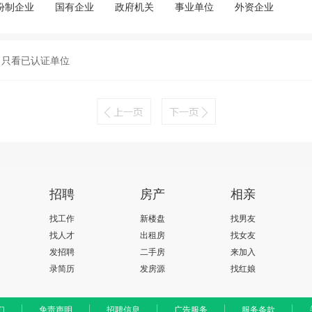
份制企业
国有企业
政府机关
事业单位
外资企业
只看已认证单位
招聘
房产
相亲
找工作
新楼盘
找男友
找人才
出租房
找女友
发招聘
二手房
来加入
录简历
发房源
找红娘
们
免责声明
招聘信息
广告服务
服务条款