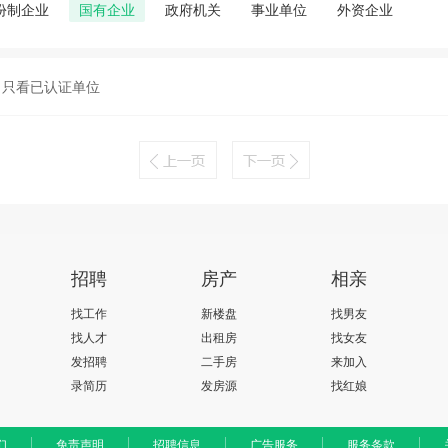
份制企业
国有企业
政府机关
事业单位
外资企业
只看已认证单位
招聘
房产
相亲
找工作
新楼盘
找男友
找人才
出租房
找女友
发招聘
二手房
来加入
录简历
发房源
找红娘
们
免责声明
招聘信息
广告服务
服务条款