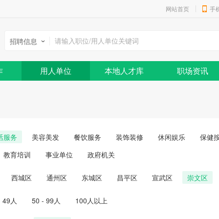
网站首页
手
招聘信息
作
用人单位
本地人才库
职场资讯
活服务
美容美发
餐饮服务
装饰装修
休闲娱乐
保健
教育培训
事业单位
政府机关
西城区
通州区
东城区
昌平区
宣武区
崇文区
- 49人
50 - 99人
100人以上