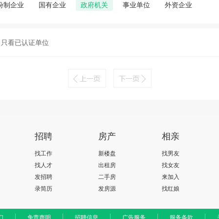
份制企业
国有企业
政府机关
事业单位
外资企业
只看已认证单位
招聘
房产
相亲
找工作
新楼盘
找男友
找人才
出租房
找女友
发招聘
二手房
来加入
录简历
发房源
找红娘
们
免责声明
招聘信息
广告服务
服务条款