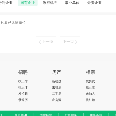
份制企业
国有企业
政府机关
事业单位
外资企业
只看已认证单位
招聘
房产
相亲
找工作
新楼盘
找男友
找人才
出租房
找女友
发招聘
二手房
来加入
录简历
发房源
找红娘
们
免责声明
招聘信息
广告服务
服务条款