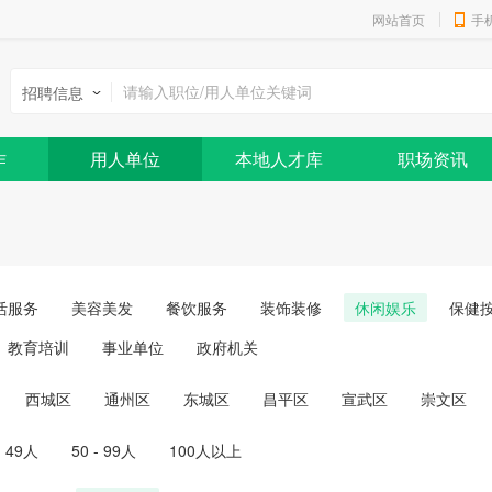
网站首页
手
招聘信息
作
用人单位
本地人才库
职场资讯
活服务
美容美发
餐饮服务
装饰装修
休闲娱乐
保健
教育培训
事业单位
政府机关
西城区
通州区
东城区
昌平区
宣武区
崇文区
- 49人
50 - 99人
100人以上