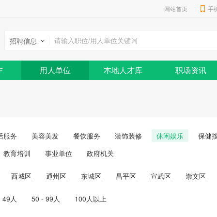
网站首页
手
招聘信息
作
用人单位
本地人才库
职场资讯
活服务
美容美发
餐饮服务
装饰装修
休闲娱乐
保健
教育培训
事业单位
政府机关
西城区
通州区
东城区
昌平区
宣武区
崇文区
- 49人
50 - 99人
100人以上