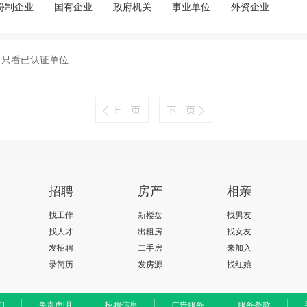
份制企业
国有企业
政府机关
事业单位
外资企业
只看已认证单位
招聘
房产
相亲
找工作
新楼盘
找男友
找人才
出租房
找女友
发招聘
二手房
来加入
录简历
发房源
找红娘
们
免责声明
招聘信息
广告服务
服务条款