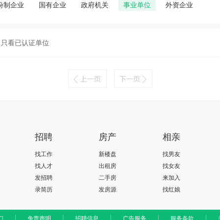
份制企业
国有企业
政府机关
事业单位
外资企业
只看已认证单位
招聘
房产
相亲
找工作
新楼盘
找男友
找人才
出租房
找女友
发招聘
二手房
来加入
录简历
发房源
找红娘
们
免责声明
招聘信息
广告服务
服务条款