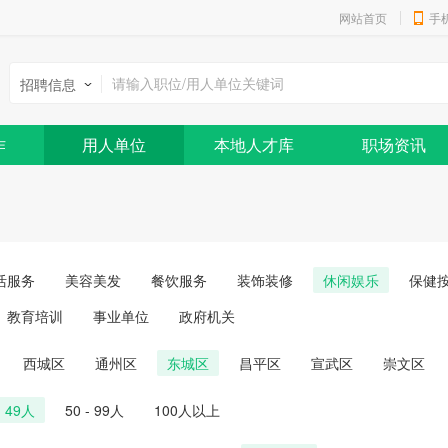
网站首页
手
招聘信息
作
用人单位
本地人才库
职场资讯
活服务
美容美发
餐饮服务
装饰装修
休闲娱乐
保健
教育培训
事业单位
政府机关
西城区
通州区
东城区
昌平区
宣武区
崇文区
- 49人
50 - 99人
100人以上