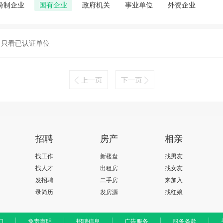
份制企业
国有企业
政府机关
事业单位
外资企业
只看已认证单位
招聘
房产
相亲
找工作
新楼盘
找男友
找人才
出租房
找女友
发招聘
二手房
来加入
录简历
发房源
找红娘
们
免责声明
招聘信息
广告服务
服务条款