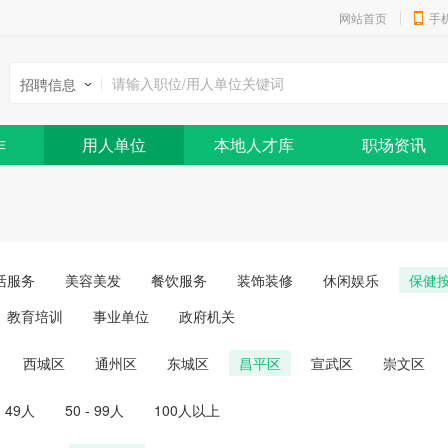
网站首页
手
招聘信息
作
用人单位
本地人才库
职场资讯
活服务
美容美发
餐饮服务
装饰装修
休闲娱乐
保健
教育培训
事业单位
政府机关
西城区
通州区
东城区
昌平区
宣武区
崇文区
- 49人
50 - 99人
100人以上