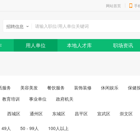
网站首页
手
招聘信息
作
用人单位
本地人才库
职场资讯
活服务
美容美发
餐饮服务
装饰装修
休闲娱乐
保健
教育培训
事业单位
政府机关
西城区
通州区
东城区
昌平区
宣武区
崇文区
- 49人
50 - 99人
100人以上