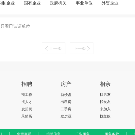
份制企业
国有企业
政府机关
事业单位
外资企业
只看已认证单位
招聘
房产
相亲
找工作
新楼盘
找男友
找人才
出租房
找女友
发招聘
二手房
来加入
录简历
发房源
找红娘
们
免责声明
招聘信息
广告服务
服务条款