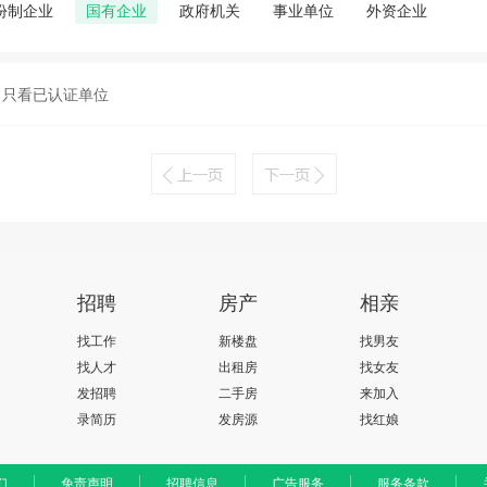
份制企业
国有企业
政府机关
事业单位
外资企业
只看已认证单位
招聘
房产
相亲
找工作
新楼盘
找男友
找人才
出租房
找女友
发招聘
二手房
来加入
录简历
发房源
找红娘
们
免责声明
招聘信息
广告服务
服务条款