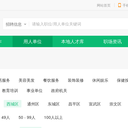
网站首页
手
招聘信息
作
用人单位
本地人才库
职场资讯
活服务
美容美发
餐饮服务
装饰装修
休闲娱乐
保健
教育培训
事业单位
政府机关
西城区
通州区
东城区
昌平区
宣武区
崇文区
- 49人
50 - 99人
100人以上