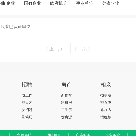
份制企业
国有企业
政府机关
事业单位
外资企业
只看已认证单位
招聘
房产
相亲
找工作
新楼盘
找男友
找人才
出租房
找女友
发招聘
二手房
来加入
录简历
发房源
找红娘
们
免责声明
招聘信息
广告服务
服务条款