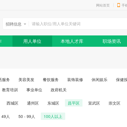
网站首页
手
招聘信息
作
用人单位
本地人才库
职场资讯
活服务
美容美发
餐饮服务
装饰装修
休闲娱乐
保健
教育培训
事业单位
政府机关
西城区
通州区
东城区
昌平区
宣武区
崇文区
- 49人
50 - 99人
100人以上