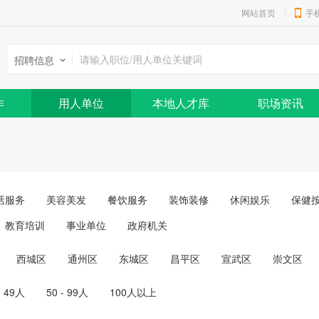
网站首页
手
招聘信息
作
用人单位
本地人才库
职场资讯
活服务
美容美发
餐饮服务
装饰装修
休闲娱乐
保健
教育培训
事业单位
政府机关
西城区
通州区
东城区
昌平区
宣武区
崇文区
- 49人
50 - 99人
100人以上