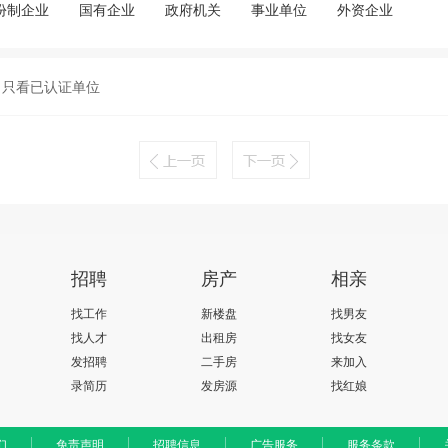
份制企业
国有企业
政府机关
事业单位
外资企业
只看已认证单位
招聘
房产
相亲
找工作
新楼盘
找男友
找人才
出租房
找女友
发招聘
二手房
来加入
录简历
发房源
找红娘
们
免责声明
招聘信息
广告服务
服务条款