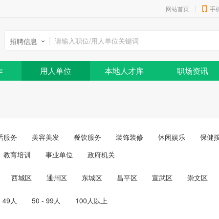
网站首页
手
招聘信息
作
用人单位
本地人才库
职场资讯
活服务
美容美发
餐饮服务
装饰装修
休闲娱乐
保健
教育培训
事业单位
政府机关
西城区
通州区
东城区
昌平区
宣武区
崇文区
- 49人
50 - 99人
100人以上