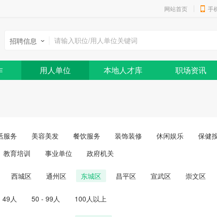
网站首页
手
招聘信息
作
用人单位
本地人才库
职场资讯
活服务
美容美发
餐饮服务
装饰装修
休闲娱乐
保健
教育培训
事业单位
政府机关
西城区
通州区
东城区
昌平区
宣武区
崇文区
- 49人
50 - 99人
100人以上