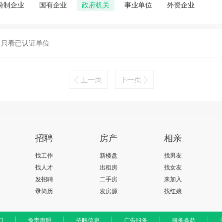
份制企业
国有企业
政府机关
事业单位
外资企业
只看已认证单位
招聘
房产
相亲
找工作
新楼盘
找男友
找人才
出租房
找女友
发招聘
二手房
来加入
录简历
发房源
找红娘
们
免责声明
招聘信息
广告服务
服务条款